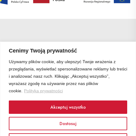
громадян
України
–
Serwis
dla
obywateli
Ukrainy
Cenimy Twoją prywatność
Używamy plików cookie, aby ulepszyć Twoje wrażenia z
Zarząd Zasobów Mieszkaniowych MSWiA,
przeglądania, wyświetlać spersonalizowane reklamy lub treści
00-725 Warszawa ul. Chełmska 8A
i analizować nasz ruch. Klikając „Akceptuj wszystko”,
e-mail:
zzm@zzm.mswia.gov.pl
wyrażasz zgodę na używanie przez nas plików
cookie.
Polityka prywatności
Akceptuj wszystko
Dostosuj