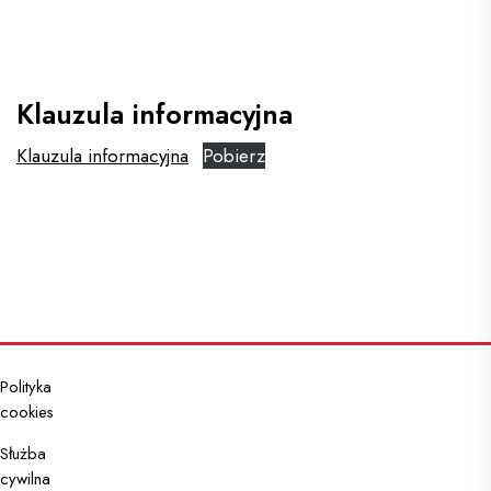
i
placówki
RP
Klauzula informacyjna
Klauzula informacyjna
Pobierz
Usługi
dla
obywatela
Usługi
dla
przedsiębiorcy
stopka gov.pl
Polityka
cookies
Usługi
dla
Służba
urzędnika
cywilna