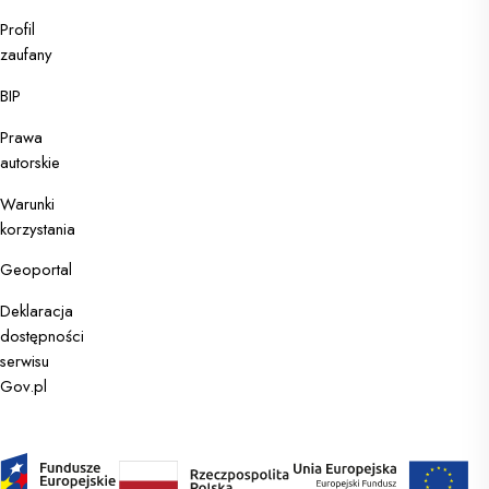
Profil
zaufany
Usługi
dla
BIP
rolnika
Prawa
autorskie
Profil
Warunki
zaufany
korzystania
Baza
Geoportal
wiedzy
Deklaracja
Serwis
dostępności
Służby
serwisu
Cywilnej
Gov.pl
Сайт
для